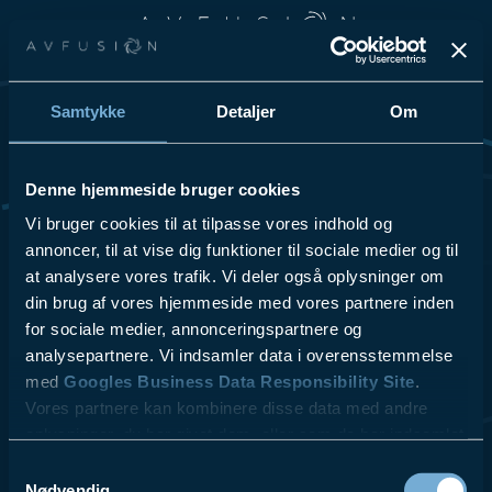
Spring til hovedindhold
Spring til sidefod
Samtykke
Detaljer
Om
Vi elsker at dele vores passion for teknologi og innovation, så
tøv ikke med at kontakte os for at få høre mere om vores
løsninger og hvordan vi kan hjælpe din virksomhed.
Denne hjemmeside bruger cookies
Se Cookies- & Privatlivspolitik
her
.
Vi bruger cookies til at tilpasse vores indhold og
annoncer, til at vise dig funktioner til sociale medier og til
at analysere vores trafik. Vi deler også oplysninger om
VI TILBYDER
LÆS MERE
- Videokonferencer
- ESG
din brug af vores hjemmeside med vores partnere inden
- Lydsystemer
- Referencer
for sociale medier, annonceringspartnere og
- Skærmløsninger
- Kontakt
analysepartnere. Vi indsamler data i overensstemmelse
$10.00
- AV udstyr
- Blog
med
Googles Business Data Responsibility Site
.
- Design & Rådgivning
Vores partnere kan kombinere disse data med andre
- Service & Support
oplysninger, du har givet dem, eller som de har indsamlet
fra din brug af deres tjenester.
Samtykkevalg
Nødvendig
AV fusion A/S