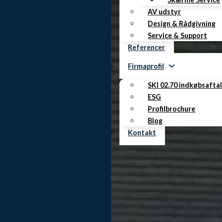
AV udstyr
Design & Rådgivning
Service & Support
Referencer
Firmaprofil
SKI 02.70 indkøbsafta
ESG
Profilbrochure
Blog
Kontakt