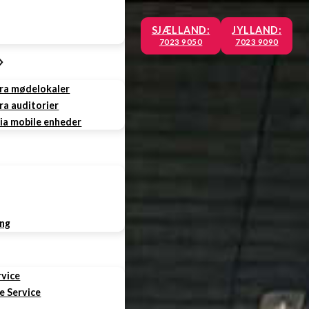
SJÆLLAND:
JYLLAND:
7023 9050
7023 9090
fra mødelokaler
ra auditorier
via mobile enheder
ing
rvice
e Service