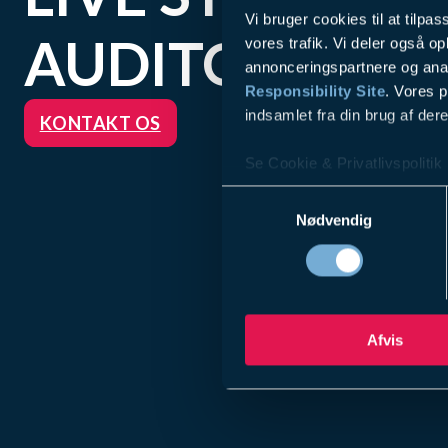
Vi bruger cookies til at tilpas
AUDITORIER
vores trafik. Vi deler også 
annonceringspartnere og ana
Responsibility Site
. Vores 
indsamlet fra din brug af dere
KONTAKT OS
Se Cookie & Privatlivspolitik
Samtykkevalg
Nødvendig
Afvis