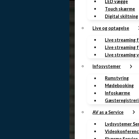
LED vægge
Touch skærme
Digital skiltning
Live og optagelse
Live streaming 
Live streaming f
Live streaming 
Infosystemer
Rumstyring
Mødebooking
Infoskærme
Gæsteregistrer
AV as a Service
Lydsystemer Se
Videokonferenc
Skærme Service