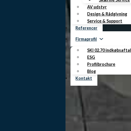
AV udstyr
Design & Rådgivning
Service & Support
Referencer
Firmaprofil
SKI 02.70 indkøbsafta
ESG
Profilbrochure
Blog
Kontakt