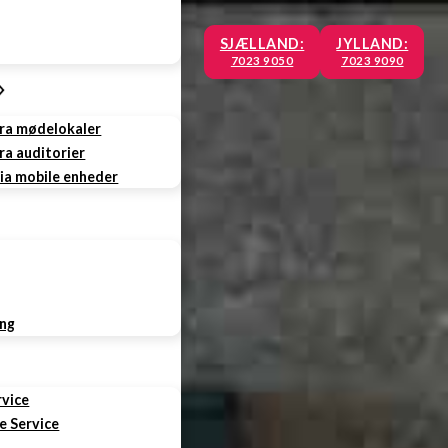
SJÆLLAND:
JYLLAND:
7023 9050
7023 9090
fra mødelokaler
ra auditorier
via mobile enheder
ing
rvice
e Service