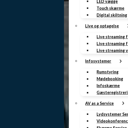
LED vægge
Touch skærme
Digital skiltning
Live og optagelse
Live streaming 
Live streaming f
Live streaming 
Infosystemer
Rumstyring
Mødebooking
Infoskærme
Gæsteregistrer
AV as a Service
Lydsystemer Se
Videokonferenc
Skærme Service