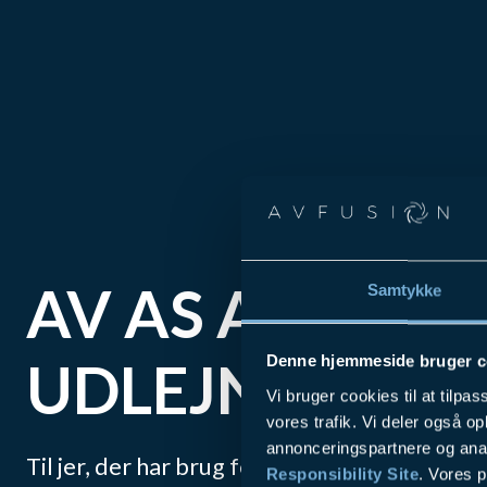
AV AS A SERVIC
Samtykke
UDLEJNING
Denne hjemmeside bruger c
Vi bruger cookies til at tilpas
vores trafik. Vi deler også 
annonceringspartnere og ana
Til jer, der har brug for en AV-løsning til et
Responsibility Site
. Vores 