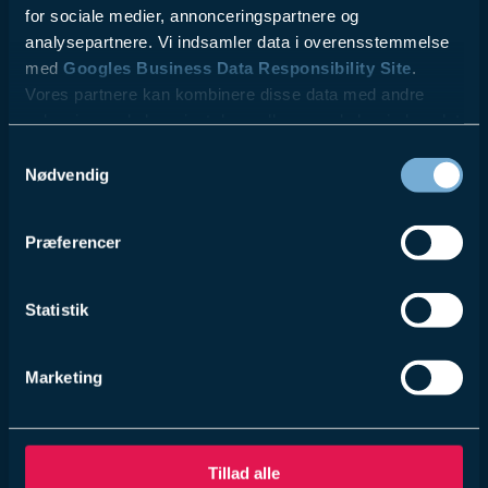
for sociale medier, annonceringspartnere og
analysepartnere. Vi indsamler data i overensstemmelse
med
Googles Business Data Responsibility Site
.
Vores partnere kan kombinere disse data med andre
oplysninger, du har givet dem, eller som de har indsamlet
fra din brug af deres tjenester.
Samtykkevalg
Nødvendig
Se Cookie & Privatlivspolitik
her
Præferencer
Statistik
Marketing
Tillad alle