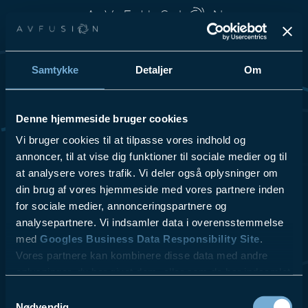
Spring til hovedindhold
Spring til sidefod
Samtykke
Detaljer
Om
Vi elsker at dele vores passion for teknologi og innovation, så
tøv ikke med at kontakte os for at få høre mere om vores
løsninger og hvordan vi kan hjælpe din virksomhed.
Denne hjemmeside bruger cookies
Se Cookies- & Privatlivspolitik
her
.
Vi bruger cookies til at tilpasse vores indhold og
annoncer, til at vise dig funktioner til sociale medier og til
at analysere vores trafik. Vi deler også oplysninger om
VI TILBYDER
LÆS MERE
- Videokonferencer
- ESG
din brug af vores hjemmeside med vores partnere inden
- Lydsystemer
- Referencer
for sociale medier, annonceringspartnere og
- Skærmløsninger
- Kontakt
analysepartnere. Vi indsamler data i overensstemmelse
$10.00
- AV udstyr
- Blog
med
Googles Business Data Responsibility Site
.
- Design & Rådgivning
Vores partnere kan kombinere disse data med andre
- Service & Support
oplysninger, du har givet dem, eller som de har indsamlet
fra din brug af deres tjenester.
Samtykkevalg
Nødvendig
AV fusion A/S