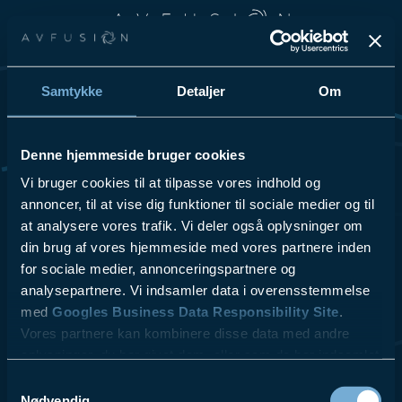
Spring til hovedindhold
Spring til sidefod
Samtykke
Detaljer
Om
Vi elsker at dele vores passion for teknologi og innovation, så
tøv ikke med at kontakte os for at få høre mere om vores
løsninger og hvordan vi kan hjælpe din virksomhed.
Denne hjemmeside bruger cookies
Se Cookies- & Privatlivspolitik
her
.
Vi bruger cookies til at tilpasse vores indhold og
annoncer, til at vise dig funktioner til sociale medier og til
at analysere vores trafik. Vi deler også oplysninger om
VI TILBYDER
LÆS MERE
- Videokonferencer
- ESG
din brug af vores hjemmeside med vores partnere inden
- Lydsystemer
- Referencer
for sociale medier, annonceringspartnere og
- Skærmløsninger
- Kontakt
analysepartnere. Vi indsamler data i overensstemmelse
$10.00
- AV udstyr
- Blog
med
Googles Business Data Responsibility Site
.
- Design & Rådgivning
Vores partnere kan kombinere disse data med andre
- Service & Support
oplysninger, du har givet dem, eller som de har indsamlet
fra din brug af deres tjenester.
Samtykkevalg
Nødvendig
AV fusion A/S