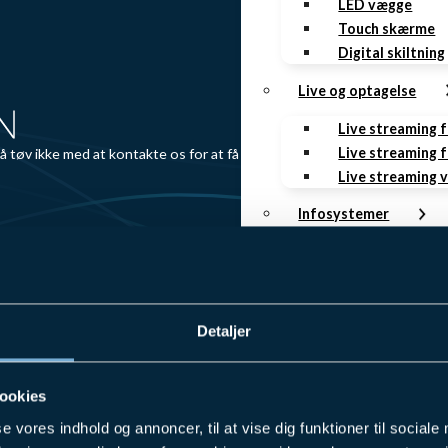
LED vægge
Touch skærme
Digital skiltning
Live og optagelse
Live streaming 
Live streaming f
så tøv ikke med at kontakte os for at få høre mere om
Live streaming 
Infosystemer
Rumstyring
Mødebooking
Infoskærme
Gæsteregistrer
Detaljer
AV as a Service
ookies
Lydsystemer Se
Videokonferenc
se vores indhold og annoncer, til at vise dig funktioner til sociale
Skærme Service