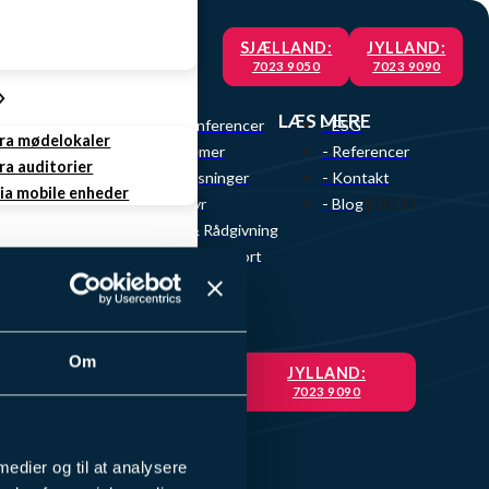
SJÆLLAND:
JYLLAND:
7023 9050
7023 9090
VI TILBYDER
LÆS MERE
- Videokonferencer
- ESG
fra mødelokaler
- Lydsystemer
- Referencer
ra auditorier
- Skærmløsninger
- Kontakt
via mobile enheder
$10.00
- AV udstyr
- Blog
- Design & Rådgivning
- Service & Support
ing
Om
SJÆLLAND:
JYLLAND:
7023 9050
7023 9090
rvice
e Service
 medier og til at analysere