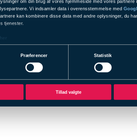
oplysninger om din brug af vores hjemmeside med vores partnere i
AV udstyr
lysepartnere. Vi indsamler data i overensstemmelse med
Googl
Design & Rådgivning
partnere kan kombinere disse data med andre oplysninger, du har
Service & Support
s tjenester.
Referencer
her
Firmaprofil
SKI 02.70 indkøbsafta
Præferencer
Statistik
ESG
Profilbrochure
Blog
Kontakt
Tillad valgte