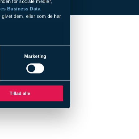
nden for sociale medier,
es Business Data
 givet dem, eller som de har
le
Marketing
Tillad alle