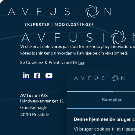
Spring til hovedindhold
Spring til sidefod
Vi elsker at dele vores passion for teknologi og innovation, 
vores løsninger og hvordan vi kan hjælpe din virksomhed.
Se Cookies- & Privatlivspolitik
her
.
AV fusion A/S
AV fusion A/S
Samtykke
Håndværkervænget 11
Mølbakvej 4,
Gundsømagle
8520 Lystrup
4000 Roskilde
Denne hjemmeside bruger c
Vi bruger cookies til at tilpas