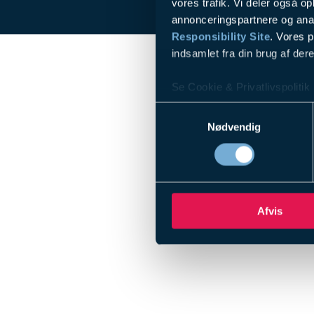
vores trafik. Vi deler også 
annonceringspartnere og ana
Responsibility Site
. Vores 
indsamlet fra din brug af dere
Se Cookie & Privatlivspolitik
Samtykkevalg
Nødvendig
Afvis