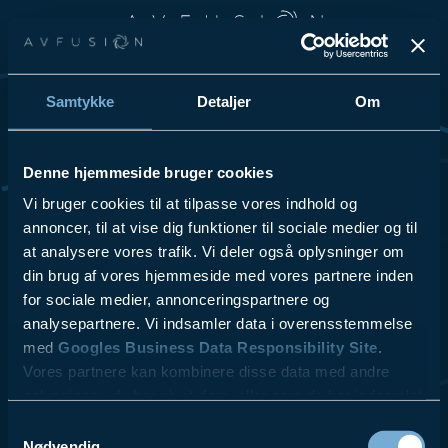
Spring til hovedindhold
Spring til sidefod
Samtykke
Detaljer
Om
Vi elsker at dele vores passion for teknologi og innovation, så
tøv ikke med at kontakte os for at få høre mere om vores
løsninger og hvordan vi kan hjælpe din virksomhed.
Denne hjemmeside bruger cookies
Se Cookies- & Privatlivspolitik
her
.
Vi bruger cookies til at tilpasse vores indhold og
annoncer, til at vise dig funktioner til sociale medier og til
at analysere vores trafik. Vi deler også oplysninger om
VI TILBYDER
LÆS MERE
- Videokonferencer
- ESG
din brug af vores hjemmeside med vores partnere inden
- Lydsystemer
- Referencer
for sociale medier, annonceringspartnere og
- Skærmløsninger
- Kontakt
analysepartnere. Vi indsamler data i overensstemmelse
$10.00
- AV udstyr
- Blog
med
Googles Business Data Responsibility Site
.
- Design & Rådgivning
Vores partnere kan kombinere disse data med andre
- Service & Support
oplysninger, du har givet dem, eller som de har indsamlet
fra din brug af deres tjenester.
Samtykkevalg
Nødvendig
AV fusion A/S