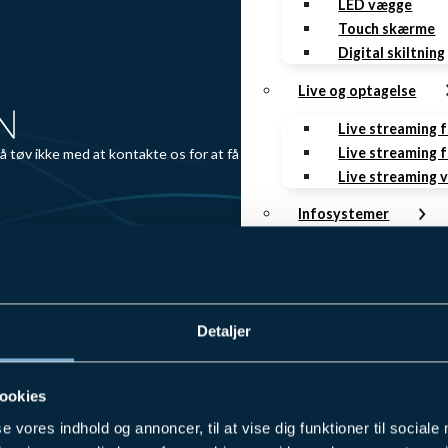
LED vægge
Touch skærme
Digital skiltning
Live og optagelse
Live streaming 
Live streaming f
så tøv ikke med at kontakte os for at få høre mere om
Live streaming 
Infosystemer
Rumstyring
Mødebooking
Infoskærme
Gæsteregistrer
Detaljer
AV as a Service
ookies
Lydsystemer Se
Videokonferenc
se vores indhold og annoncer, til at vise dig funktioner til sociale
Skærme Service