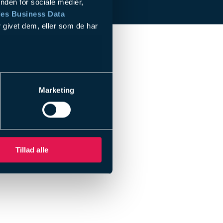
nden for sociale medier,
es Business Data
 givet dem, eller som de har
le
Marketing
Tillad alle