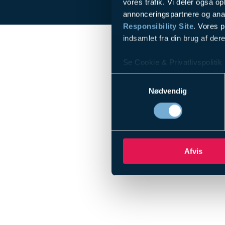
vores trafik. Vi deler også 
annonceringspartnere og ana
Responsibility Site
. Vores 
indsamlet fra din brug af dere
Se Cookie & Privatlivspolitik
Samtykkevalg
Nødvendig
Afvis