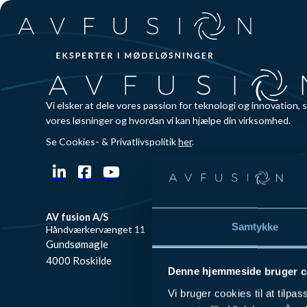
Spring til hovedindhold
Spring til sidefod
Vi elsker at dele vores passion for teknologi og innovation, 
vores løsninger og hvordan vi kan hjælpe din virksomhed.
Se Cookies- & Privatlivspolitik
her
.
AV fusion A/S
AV fusion A/S
Samtykke
Håndværkervænget 11
Mølbakvej 4,
Gundsømagle
8520 Lystrup
4000 Roskilde
Denne hjemmeside bruger c
Vi bruger cookies til at tilpas