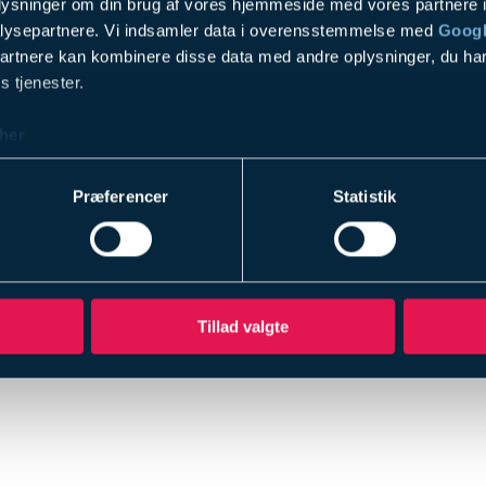
oplysninger om din brug af vores hjemmeside med vores partnere i
AV udstyr
lysepartnere. Vi indsamler data i overensstemmelse med
Googl
Design & Rådgivning
partnere kan kombinere disse data med andre oplysninger, du har
Service & Support
s tjenester.
Referencer
her
Firmaprofil
SKI 02.70 indkøbsafta
Præferencer
Statistik
ESG
Profilbrochure
Blog
Kontakt
Tillad valgte