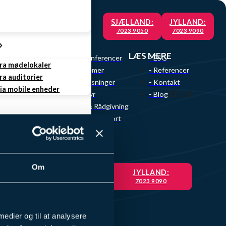
SJÆLLAND:
JYLLAND:
7023 9050
7023 9090
VI TILBYDER
LÆS MERE
- Videokonferencer
- ESG
fra mødelokaler
- Lydsystemer
- Referencer
ra auditorier
- Skærmløsninger
- Kontakt
via mobile enheder
$10.00
- AV udstyr
- Blog
- Design & Rådgivning
- Service & Support
ing
Om
SJÆLLAND:
JYLLAND:
7023 9050
7023 9090
rvice
e Service
 medier og til at analysere