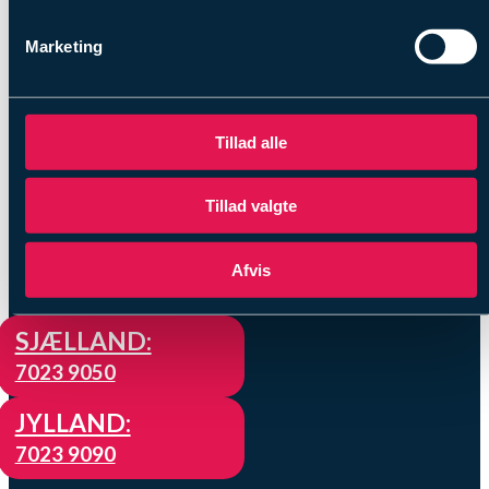
Marketing
AV fusion A/S
Håndværkervænget
11
Tillad alle
Gundsømagle
4000 Roskilde
Tillad valgte
AV fusion A/S
Mølbakvej 4,
Afvis
8520 Lystrup
SJÆLLAND:
7023 9050
JYLLAND:
7023 9090