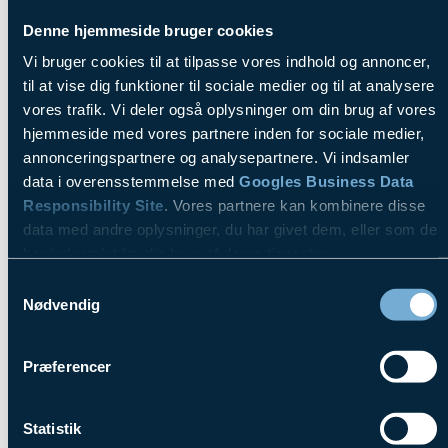
VI TILBYDER
Denne hjemmeside bruger cookies
- Videokonferencer
Vi bruger cookies til at tilpasse vores indhold og annoncer,
- Lydsystemer
til at vise dig funktioner til sociale medier og til at analysere
vores trafik. Vi deler også oplysninger om din brug af vores
- Skærmløsninger
hjemmeside med vores partnere inden for sociale medier,
- AV udstyr
annonceringspartnere og analysepartnere. Vi indsamler
data i overensstemmelse med
Googles Business Data
- Design & Rådgivning
Responsibility Site
. Vores partnere kan kombinere disse
- Service & Support
data med andre oplysninger, du har givet dem, eller som de
har indsamlet fra din brug af deres tjenester.
LÆS MERE
Samtykkevalg
- ESG
Se Cookie & Privatlivspolitik
her
Nødvendig
- Referencer
Præferencer
- Kontakt
- Blog
$10.00
Statistik