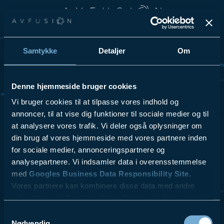
Spring til hovedindhold
Spring til sidefod
Samtykke
Detaljer
Om
Vi elsker at dele vores passion for teknologi og innovation, så
tøv ikke med at kontakte os for at få høre mere om vores
løsninger og hvordan vi kan hjælpe din virksomhed.
Denne hjemmeside bruger cookies
Se Cookies- & Privatlivspolitik
her
.
Vi bruger cookies til at tilpasse vores indhold og
annoncer, til at vise dig funktioner til sociale medier og til
at analysere vores trafik. Vi deler også oplysninger om
VI TILBYDER
LÆS MERE
- Videokonferencer
- ESG
din brug af vores hjemmeside med vores partnere inden
- Lydsystemer
- Referencer
for sociale medier, annonceringspartnere og
- Skærmløsninger
- Kontakt
analysepartnere. Vi indsamler data i overensstemmelse
$10.00
- AV udstyr
- Blog
med
Googles Business Data Responsibility Site
.
- Design & Rådgivning
Vores partnere kan kombinere disse data med andre
- Service & Support
oplysninger, du har givet dem, eller som de har indsamlet
fra din brug af deres tjenester.
Samtykkevalg
Nødvendig
AV fusion A/S