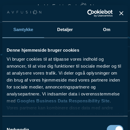
Spring til hovedindhold
Spring til sidefod
Samtykke
Detaljer
Om
Vi elsker at dele vores passion for teknologi og innovation, så
tøv ikke med at kontakte os for at få høre mere om vores
løsninger og hvordan vi kan hjælpe din virksomhed.
Denne hjemmeside bruger cookies
Se Cookies- & Privatlivspolitik
her
.
Vi bruger cookies til at tilpasse vores indhold og
annoncer, til at vise dig funktioner til sociale medier og til
at analysere vores trafik. Vi deler også oplysninger om
VI TILBYDER
LÆS MERE
- Videokonferencer
- ESG
din brug af vores hjemmeside med vores partnere inden
- Lydsystemer
- Referencer
for sociale medier, annonceringspartnere og
- Skærmløsninger
- Kontakt
analysepartnere. Vi indsamler data i overensstemmelse
$10.00
- AV udstyr
- Blog
med
Googles Business Data Responsibility Site
.
- Design & Rådgivning
Vores partnere kan kombinere disse data med andre
- Service & Support
oplysninger, du har givet dem, eller som de har indsamlet
fra din brug af deres tjenester.
Samtykkevalg
Nødvendig
AV fusion A/S