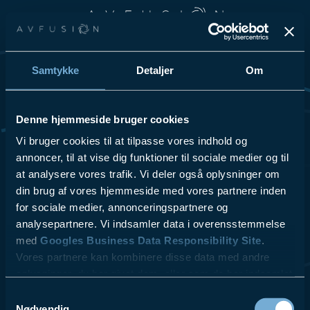
Spring til hovedindhold
Spring til sidefod
Samtykke
Detaljer
Om
Vi elsker at dele vores passion for teknologi og innovation, så
tøv ikke med at kontakte os for at få høre mere om vores
løsninger og hvordan vi kan hjælpe din virksomhed.
Denne hjemmeside bruger cookies
Se Cookies- & Privatlivspolitik
her
.
Vi bruger cookies til at tilpasse vores indhold og
annoncer, til at vise dig funktioner til sociale medier og til
at analysere vores trafik. Vi deler også oplysninger om
VI TILBYDER
LÆS MERE
- Videokonferencer
- ESG
din brug af vores hjemmeside med vores partnere inden
- Lydsystemer
- Referencer
for sociale medier, annonceringspartnere og
- Skærmløsninger
- Kontakt
analysepartnere. Vi indsamler data i overensstemmelse
$10.00
- AV udstyr
- Blog
med
Googles Business Data Responsibility Site
.
- Design & Rådgivning
Vores partnere kan kombinere disse data med andre
- Service & Support
oplysninger, du har givet dem, eller som de har indsamlet
fra din brug af deres tjenester.
Samtykkevalg
Nødvendig
AV fusion A/S