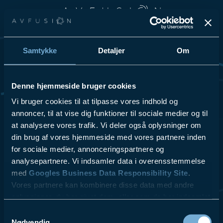
Spring til hovedindhold
Spring til sidefod
Samtykke
Detaljer
Om
Vi elsker at dele vores passion for teknologi og innovation, så
tøv ikke med at kontakte os for at få høre mere om vores
løsninger og hvordan vi kan hjælpe din virksomhed.
Denne hjemmeside bruger cookies
Se Cookies- & Privatlivspolitik
her
.
Vi bruger cookies til at tilpasse vores indhold og
annoncer, til at vise dig funktioner til sociale medier og til
at analysere vores trafik. Vi deler også oplysninger om
VI TILBYDER
LÆS MERE
- Videokonferencer
- ESG
din brug af vores hjemmeside med vores partnere inden
- Lydsystemer
- Referencer
for sociale medier, annonceringspartnere og
- Skærmløsninger
- Kontakt
analysepartnere. Vi indsamler data i overensstemmelse
$10.00
- AV udstyr
- Blog
med
Googles Business Data Responsibility Site
.
- Design & Rådgivning
Vores partnere kan kombinere disse data med andre
- Service & Support
oplysninger, du har givet dem, eller som de har indsamlet
fra din brug af deres tjenester.
Samtykkevalg
Nødvendig
AV fusion A/S