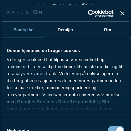
Spring til hovedindhold
Spring til sidefod
Samtykke
Detaljer
Om
Vi elsker at dele vores passion for teknologi og innovation, så
tøv ikke med at kontakte os for at få høre mere om vores
løsninger og hvordan vi kan hjælpe din virksomhed.
Denne hjemmeside bruger cookies
Se Cookies- & Privatlivspolitik
her
.
Vi bruger cookies til at tilpasse vores indhold og
annoncer, til at vise dig funktioner til sociale medier og til
at analysere vores trafik. Vi deler også oplysninger om
VI TILBYDER
LÆS MERE
- Videokonferencer
- ESG
din brug af vores hjemmeside med vores partnere inden
- Lydsystemer
- Referencer
for sociale medier, annonceringspartnere og
- Skærmløsninger
- Kontakt
analysepartnere. Vi indsamler data i overensstemmelse
$10.00
- AV udstyr
- Blog
med
Googles Business Data Responsibility Site
.
- Design & Rådgivning
Vores partnere kan kombinere disse data med andre
- Service & Support
oplysninger, du har givet dem, eller som de har indsamlet
fra din brug af deres tjenester.
Samtykkevalg
Nødvendig
AV fusion A/S