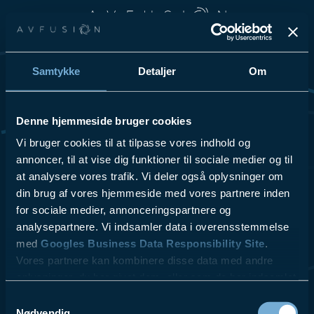
Spring til hovedindhold
Spring til sidefod
Samtykke
Detaljer
Om
Vi elsker at dele vores passion for teknologi og innovation, så
tøv ikke med at kontakte os for at få høre mere om vores
løsninger og hvordan vi kan hjælpe din virksomhed.
Denne hjemmeside bruger cookies
Se Cookies- & Privatlivspolitik
her
.
Vi bruger cookies til at tilpasse vores indhold og
annoncer, til at vise dig funktioner til sociale medier og til
at analysere vores trafik. Vi deler også oplysninger om
VI TILBYDER
LÆS MERE
- Videokonferencer
- ESG
din brug af vores hjemmeside med vores partnere inden
- Lydsystemer
- Referencer
for sociale medier, annonceringspartnere og
- Skærmløsninger
- Kontakt
analysepartnere. Vi indsamler data i overensstemmelse
$10.00
- AV udstyr
- Blog
med
Googles Business Data Responsibility Site
.
- Design & Rådgivning
Vores partnere kan kombinere disse data med andre
- Service & Support
oplysninger, du har givet dem, eller som de har indsamlet
fra din brug af deres tjenester.
Samtykkevalg
Nødvendig
AV fusion A/S