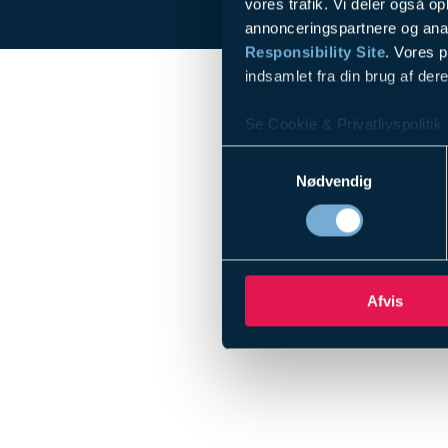
vores trafik. Vi deler også 
annonceringspartnere og ana
Responsibility Site
. Vores 
indsamlet fra din brug af dere
Se Cookie & Privatlivspolitik
Samtykkevalg
Nødvendig
Afvis