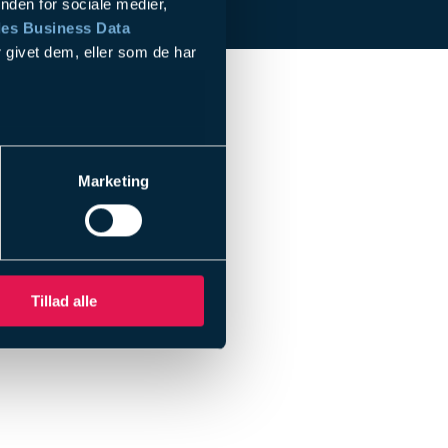
nden for sociale medier,
es Business Data
 givet dem, eller som de har
le
Marketing
Tillad alle