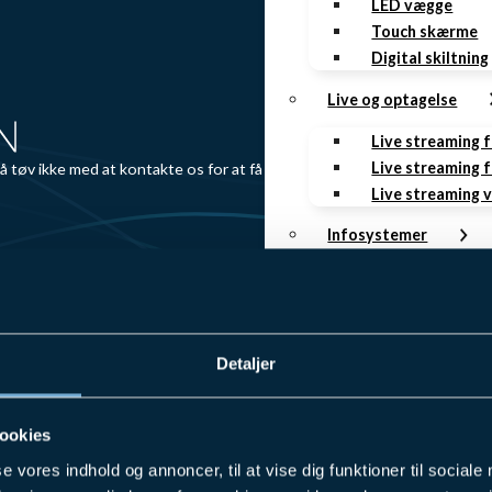
LED vægge
Touch skærme
Digital skiltning
Live og optagelse
Live streaming 
Live streaming f
så tøv ikke med at kontakte os for at få høre mere om
Live streaming 
Infosystemer
Rumstyring
Mødebooking
Infoskærme
Gæsteregistrer
Detaljer
AV as a Service
ookies
Lydsystemer Se
Videokonferenc
se vores indhold og annoncer, til at vise dig funktioner til sociale
Skærme Service