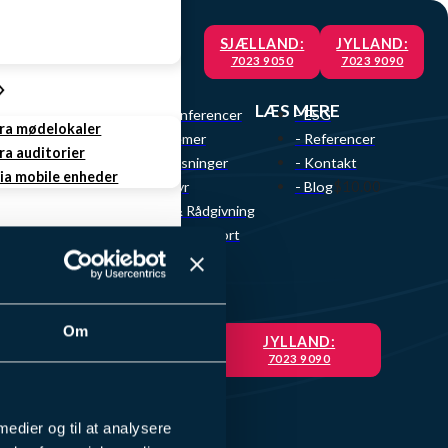
SJÆLLAND:
JYLLAND:
7023 9050
7023 9090
VI TILBYDER
LÆS MERE
- Videokonferencer
- ESG
fra mødelokaler
- Lydsystemer
- Referencer
ra auditorier
- Skærmløsninger
- Kontakt
via mobile enheder
$10.00
- AV udstyr
- Blog
- Design & Rådgivning
- Service & Support
ing
Om
SJÆLLAND:
JYLLAND:
7023 9050
7023 9090
rvice
e Service
 medier og til at analysere