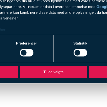
oplysninger om din brug af vores hjemmeside med vores partnere i
AV udstyr
lysepartnere. Vi indsamler data i overensstemmelse med
Googl
Design & Rådgivning
partnere kan kombinere disse data med andre oplysninger, du har
Service & Support
s tjenester.
Referencer
her
Firmaprofil
SKI 02.70 indkøbsafta
Præferencer
Statistik
ESG
Profilbrochure
Blog
Kontakt
Tillad valgte