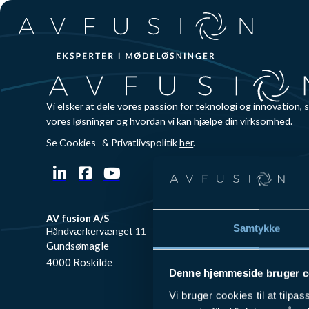
Spring til hovedindhold
Spring til sidefod
Vi elsker at dele vores passion for teknologi og innovation, 
vores løsninger og hvordan vi kan hjælpe din virksomhed.
Se Cookies- & Privatlivspolitik
her
.
AV fusion A/S
AV fusion A/S
Samtykke
Håndværkervænget 11
Mølbakvej 4,
Gundsømagle
8520 Lystrup
4000 Roskilde
Denne hjemmeside bruger c
Vi bruger cookies til at tilpas