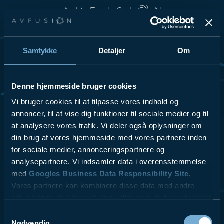
Spring til hovedindhold
Spring til sidefod
Samtykke
Detaljer
Om
Vi elsker at dele vores passion for teknologi og innovation, så
tøv ikke med at kontakte os for at få høre mere om vores
løsninger og hvordan vi kan hjælpe din virksomhed.
Denne hjemmeside bruger cookies
Se Cookies- & Privatlivspolitik
her
.
Vi bruger cookies til at tilpasse vores indhold og
annoncer, til at vise dig funktioner til sociale medier og til
at analysere vores trafik. Vi deler også oplysninger om
VI TILBYDER
LÆS MERE
- Videokonferencer
- ESG
din brug af vores hjemmeside med vores partnere inden
- Lydsystemer
- Referencer
for sociale medier, annonceringspartnere og
- Skærmløsninger
- Kontakt
analysepartnere. Vi indsamler data i overensstemmelse
$10.00
- AV udstyr
- Blog
med
Googles Business Data Responsibility Site
.
- Design & Rådgivning
Vores partnere kan kombinere disse data med andre
- Service & Support
oplysninger, du har givet dem, eller som de har indsamlet
fra din brug af deres tjenester.
Samtykkevalg
Nødvendig
AV fusion A/S