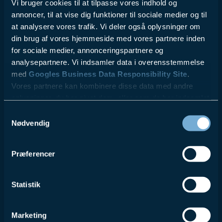
Vi bruger cookies til at tilpasse vores indhold og
annoncer, til at vise dig funktioner til sociale medier og til
at analysere vores trafik. Vi deler også oplysninger om
din brug af vores hjemmeside med vores partnere inden
for sociale medier, annonceringspartnere og
analysepartnere. Vi indsamler data i overensstemmelse
med
Googles Business Data Responsibility Site
.
Vores partnere kan kombinere disse data med andre
oplysninger, du har givet dem, eller som de har indsamlet
fra din brug af deres tjenester.
Samtykkevalg
Nødvendig
Se Cookie & Privatlivspolitik
her
Præferencer
Statistik
Marketing