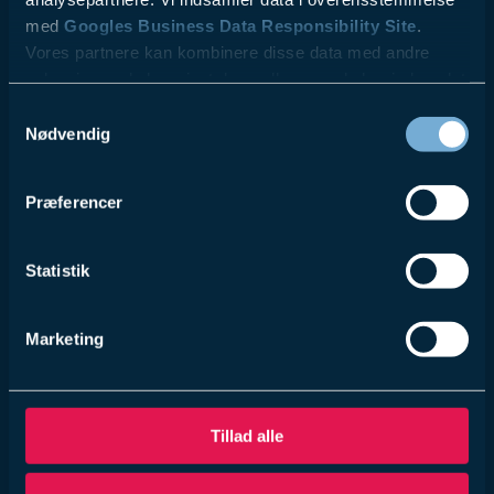
med
Googles Business Data Responsibility Site
.
Vores partnere kan kombinere disse data med andre
oplysninger, du har givet dem, eller som de har indsamlet
fra din brug af deres tjenester.
Samtykkevalg
Nødvendig
Se Cookie & Privatlivspolitik
her
Præferencer
Statistik
Marketing
Tillad alle