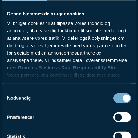
Denne hjemmeside bruger cookies
Vi bruger cookies til at tilpasse vores indhold og
annoncer, til at vise dig funktioner til sociale medier og til
at analysere vores trafik. Vi deler også oplysninger om
din brug af vores hjemmeside med vores partnere inden
for sociale medier, annonceringspartnere og
analysepartnere. Vi indsamler data i overensstemmelse
med
Googles Business Data Responsibility Site
.
Vores partnere kan kombinere disse data med andre
oplysninger, du har givet dem, eller som de har indsamlet
fra din brug af deres tjenester.
Samtykkevalg
Nødvendig
Se Cookie & Privatlivspolitik
her
Præferencer
Statistik