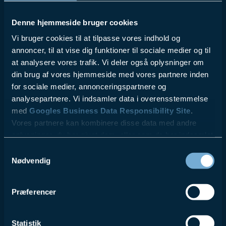
Denne hjemmeside bruger cookies
Vi bruger cookies til at tilpasse vores indhold og
annoncer, til at vise dig funktioner til sociale medier og til
at analysere vores trafik. Vi deler også oplysninger om
din brug af vores hjemmeside med vores partnere inden
for sociale medier, annonceringspartnere og
analysepartnere. Vi indsamler data i overensstemmelse
med
Googles Business Data Responsibility Site
.
Vores partnere kan kombinere disse data med andre
oplysninger, du har givet dem, eller som de har indsamlet
fra din brug af deres tjenester.
Samtykkevalg
Nødvendig
Se Cookie & Privatlivspolitik
her
Præferencer
Statistik