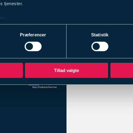
s tjenester.
g den leverede
her
Præferencer
Statistik
Tillad valgte