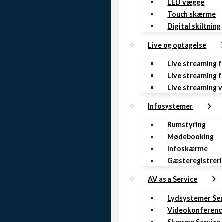
LED vægge
Touch skærme
Digital skiltning
Live og optagelse
Live streaming 
Live streaming f
Live streaming 
Infosystemer
Rumstyring
Mødebooking
Infoskærme
Gæsteregistrer
AV as a Service
Lydsystemer Se
Videokonferenc
Skærme Service