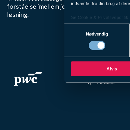
indsamlet fra din brug af dere
forståelse imellem jeres ønsker og behov o
løsning.
Se Cookie & Privatlivspolitik
Samtykkevalg
Nødvendig
Afvis