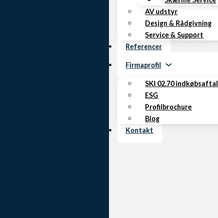
AV udstyr
Design & Rådgivning
Service & Support
Referencer
Firmaprofil
SKI 02.70 indkøbsafta
ESG
Profilbrochure
Blog
Kontakt