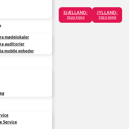
SJÆLLAND:
JYLLAND:
7023 9050
7023 9090
fra mødelokaler
ra auditorier
via mobile enheder
ing
rvice
e Service