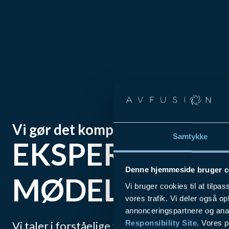
Vi gør det komplekse helt enkelt
Samtykke
EKSPERTER I
Denne hjemmeside bruger c
MØDELØSNIN
Vi bruger cookies til at tilpas
vores trafik. Vi deler også 
annonceringspartnere og ana
Responsibility Site
. Vores 
Vi taler i forståelige termer for at sikre, at 