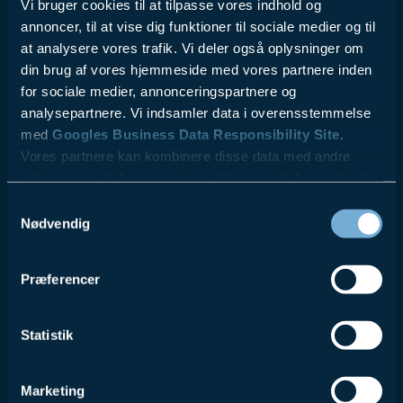
Vi bruger cookies til at tilpasse vores indhold og
annoncer, til at vise dig funktioner til sociale medier og til
at analysere vores trafik. Vi deler også oplysninger om
din brug af vores hjemmeside med vores partnere inden
for sociale medier, annonceringspartnere og
analysepartnere. Vi indsamler data i overensstemmelse
med
Googles Business Data Responsibility Site
.
Vores partnere kan kombinere disse data med andre
oplysninger, du har givet dem, eller som de har indsamlet
fra din brug af deres tjenester.
Samtykkevalg
Nødvendig
Se Cookie & Privatlivspolitik
her
Præferencer
Statistik
Marketing