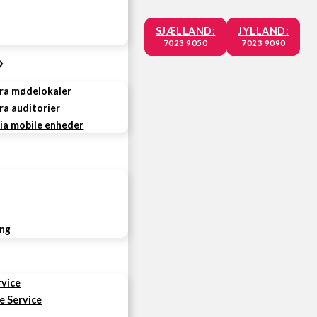
SJÆLLAND:
JYLLAND:
7023 9050
7023 9090
fra mødelokaler
ra auditorier
via mobile enheder
ing
rvice
e Service