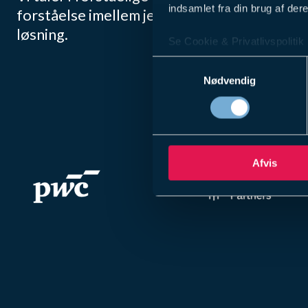
indsamlet fra din brug af dere
forståelse imellem jeres ønsker og behov o
løsning.
Se Cookie & Privatlivspolitik
Samtykkevalg
Nødvendig
Afvis