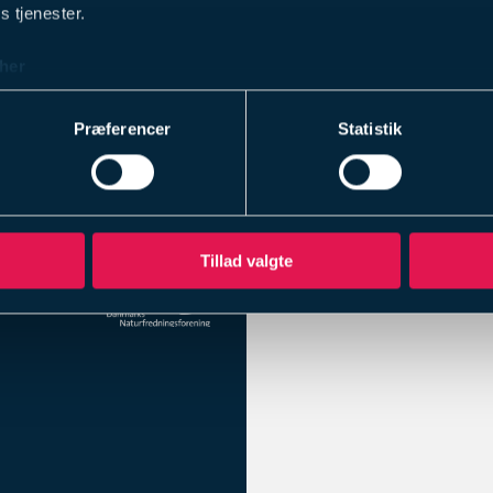
s tjenester.
g den leverede
her
Præferencer
Statistik
Tillad valgte