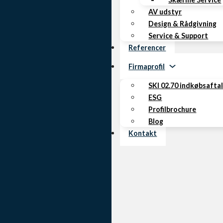
AV udstyr
Design & Rådgivning
Service & Support
Referencer
Firmaprofil
SKI 02.70 indkøbsafta
ESG
Profilbrochure
Blog
Kontakt