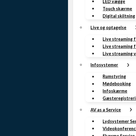
LED vægge
Touch skærme
Digital skiltning
Live og optagelse
Live streaming 
Live streaming f
Live streaming 
Infosystemer
Rumstyring
Mødebooking
Infoskærme
Gæsteregistrer
AV as a Service
Lydsystemer Se
Videokonferenc
Skærme Service