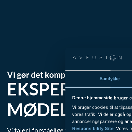
Vi gør det komplekse helt enkelt
Samtykke
EKSPERTER I
Denne hjemmeside bruger c
MØDELØSNIN
Vi bruger cookies til at tilpas
vores trafik. Vi deler også 
annonceringspartnere og ana
Responsibility Site
. Vores 
Vi taler i forståelige termer for at sikre, at 