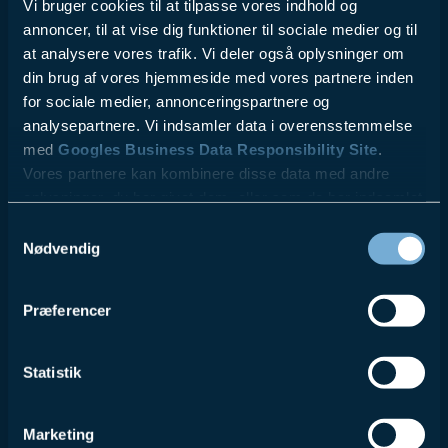
Vi bruger cookies til at tilpasse vores indhold og
annoncer, til at vise dig funktioner til sociale medier og til
at analysere vores trafik. Vi deler også oplysninger om
din brug af vores hjemmeside med vores partnere inden
for sociale medier, annonceringspartnere og
analysepartnere. Vi indsamler data i overensstemmelse
med
Googles Business Data Responsibility Site
.
Vores partnere kan kombinere disse data med andre
oplysninger, du har givet dem, eller som de har indsamlet
fra din brug af deres tjenester.
Samtykkevalg
Nødvendig
Se Cookie & Privatlivspolitik
her
Præferencer
Statistik
Marketing