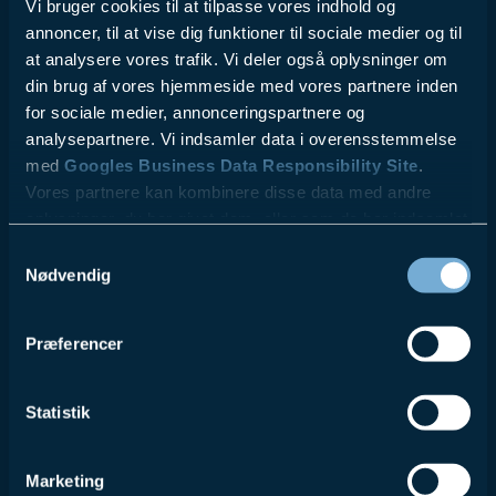
Vi bruger cookies til at tilpasse vores indhold og
annoncer, til at vise dig funktioner til sociale medier og til
at analysere vores trafik. Vi deler også oplysninger om
din brug af vores hjemmeside med vores partnere inden
for sociale medier, annonceringspartnere og
analysepartnere. Vi indsamler data i overensstemmelse
med
Googles Business Data Responsibility Site
.
Vores partnere kan kombinere disse data med andre
oplysninger, du har givet dem, eller som de har indsamlet
fra din brug af deres tjenester.
Samtykkevalg
Nødvendig
Se Cookie & Privatlivspolitik
her
Præferencer
Statistik
Marketing