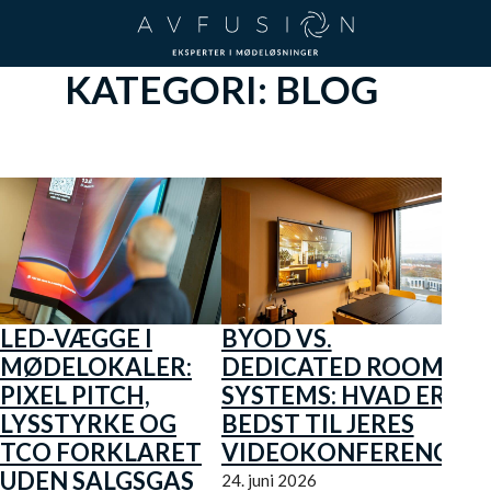
Spring til hovedindhold
Spring til sidefod
KATEGORI:
BLOG
LED-VÆGGE I
BYOD VS.
MØDELOKALER:
DEDICATED ROOM
PIXEL PITCH,
SYSTEMS: HVAD ER
LYSSTYRKE OG
BEDST TIL JERES
TCO FORKLARET
VIDEOKONFERENCE?
UDEN SALGSGAS
24. juni 2026