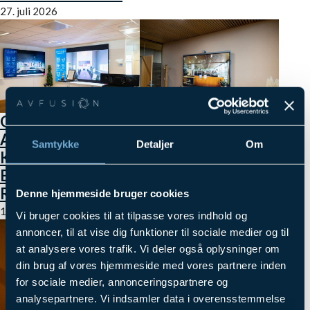
27. juli 2026
GØR JERES
GUIDE: SÅDAN VÆLGER
AUDITORIUM
DET RETTE
Samtykke
Detaljer
Om
KLAR TIL STORE
VIDEOKONFERENCEU
EVENTS MED DET
TIL SMÅ OG STORE RU
RETTE AV UDSTYR
17. april 2026
Denne hjemmeside bruger cookies
15. maj 2026
Vi bruger cookies til at tilpasse vores indhold og
annoncer, til at vise dig funktioner til sociale medier og til
at analysere vores trafik. Vi deler også oplysninger om
din brug af vores hjemmeside med vores partnere inden
for sociale medier, annonceringspartnere og
analysepartnere. Vi indsamler data i overensstemmelse