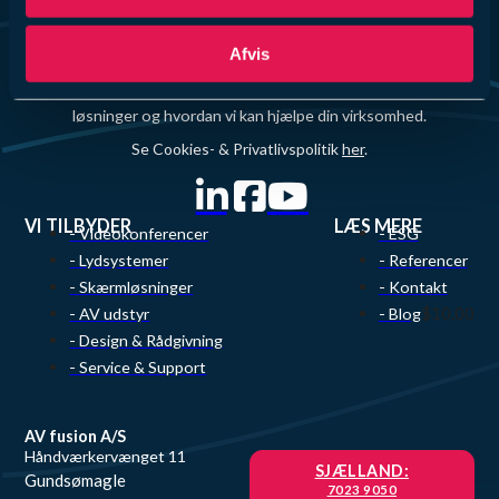
Afvis
Vi elsker at dele vores passion for teknologi og innovation, så
tøv ikke med at kontakte os for at få høre mere om vores
løsninger og hvordan vi kan hjælpe din virksomhed.
Se Cookies- & Privatlivspolitik
her
.
VI TILBYDER
LÆS MERE
- Videokonferencer
- ESG
- Lydsystemer
- Referencer
- Skærmløsninger
- Kontakt
$10.00
- AV udstyr
- Blog
- Design & Rådgivning
- Service & Support
AV fusion A/S
Håndværkervænget 11
SJÆLLAND:
Gundsømagle
7023 9050