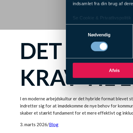
indsamlet fra din brug af dere
Se Cookie & Privatlivspolitik
Samtykkevalg
Nødvendig
DET HYBR
KRAV TIL L
Afvis
I en moderne arbejdskultur er det hybride format blevet 
indretter sig for at imødekomme de nye behov for kommun
skaber et stærkt fundament for et mere effektivt og inkl
3. marts 2026
/
Blog