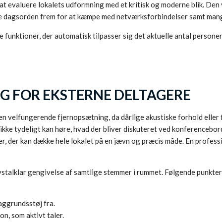
l at evaluere lokalets udformning med et kritisk og moderne blik. D
ke dagsorden frem for at kæmpe med netværksforbindelser samt mangl
funktioner, der automatisk tilpasser sig det aktuelle antal personer
G FOR EKSTERNE DELTAGERE
en velfungerende fjernopsætning, da dårlige akustiske forhold eller
 ikke tydeligt kan høre, hvad der bliver diskuteret ved konferencebo
r, der kan dække hele lokalet på en jævn og præcis måde. En profes
 krystalklar gengivelse af samtlige stemmer i rummet. Følgende punkte
aggrundsstøj fra.
, som aktivt taler.