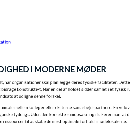
kation
DIGHED I MODERNE MØDER
lt, når organisationer skal planlægge deres fysiske faciliteter. Dette
drage konstruktivt. Når en del af holdet sidder samlet i et fysisk r
indsats at udligne denne forskel.
 samtale mellem kolleger eller eksterne samarbejdspartnere. En velov
t ganske tydeligt. Uden den korrekte rumopsætning risikerer man, at de
 ressourcer til at skabe de mest optimale forhold i mødelokalerne.