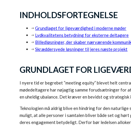
INDHOLDSFORTEGNELSE
Grundlaget for ligeværdighed i moderne møder
Lydkvalitetens betydning for eksterne deltagere
Billedløsninger, der skaber nærværende kommuni
Skræddersyede løsninger til jeres næste projekt
GRUNDLAGET FOR LIGEVÆR
I nyere tid er begrebet “meeting equity” blevet helt centra
mødedeltagere har nøjagtig samme forudsætninger for at bi
en uheldig ubalance. Det kræver en bevidst og strategisk 
Teknologien må aldrig blive en hindring for den naturlige
muligt, at alle personer i samtalen bliver både set og hør
deres engagement betydeligt. Derfor bør ledelsen allokere