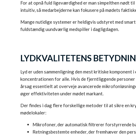
For at opnå fuld ligeværdighed er man simpelthen nødt ti
intuitiv, så medarbejderne kan fokusere på mødets faktis
Mange nutidige systemer er heldigvis udstyret med smarte 
fuldstændig uundværlig medspiller i dagligdagen.
LYDKVALITETENS BETYDNIN
Lyd er uden sammenligning den mest kritiske komponent i 
koncentrationen for alle. Hvis de fjerntliggende personer
årsag essentielt at overveje avancerede mikrofonløsninge
øger effektiviteten under mødet markant.
Der findes i dag flere forskellige metoder til at sikre en
mødelokaler:
Mikrofoner, der automatisk filtrerer forstyrrende b
Retningsbestemte enheder, der fremhæver den person