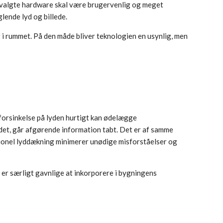
en valgte hardware skal være brugervenlig og meget
ende lyd og billede.
 i rummet. På den måde bliver teknologien en usynlig, men
 forsinkelse på lyden hurtigt kan ødelægge
rdet, går afgørende information tabt. Det er af samme
sionel lyddækning minimerer unødige misforståelser og
r er særligt gavnlige at inkorporere i bygningens