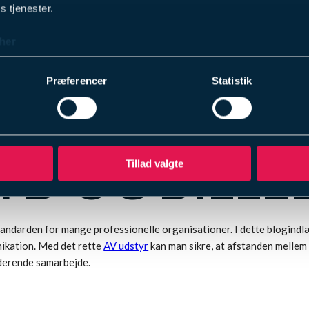
s tjenester.
her
Præferencer
Statistik
IDE MØDELO
YD OG BILLED
Tillad valgte
standarden for mange professionelle organisationer. I dette blogin
ikation. Med det rette
AV udstyr
kan man sikre, at afstanden mellem
uderende samarbejde.