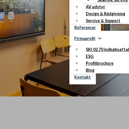
AV udstyr
Design & Rådgivning
Service & Support
Referencer
Firmaprofil
SKI 02.70 indkøbsafta
ESG
Profilbrochure
Blog
Kontakt