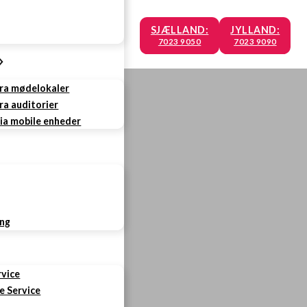
SJÆLLAND:
JYLLAND:
7023 9050
7023 9090
fra mødelokaler
ra auditorier
via mobile enheder
ing
rvice
e Service