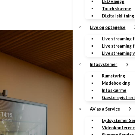
LED vægge
Touch skærme
Digital skiltning
Live og optagelse
Live streaming 
Live streaming f
Live streaming 
Infosystemer
Rumstyring
Mødebooking
Infoskærme
Gæsteregistrer
AV as a Service
Lydsystemer Se
Videokonferenc
Skærme Service